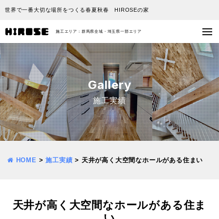
世界で一番大切な場所をつくる春夏秋春 HIROSEの家
施工エリア：群馬県全域・埼玉県一部エリア
Gallery
施工実績
HOME
>
施工実績
>
天井が高く大空間なホールがある住まい
天井が高く大空間なホールがある住ま
い