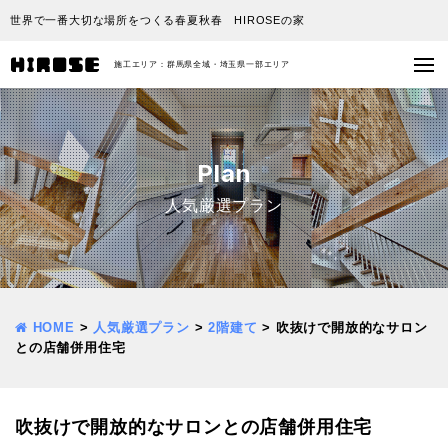
世界で一番大切な場所をつくる春夏秋春 HIROSEの家
施工エリア：群馬県全域・埼玉県一部エリア
Plan
人気厳選プラン
HOME
>
人気厳選プラン
>
2階建て
>
吹抜けで開放的なサロン
との店舗併用住宅
吹抜けで開放的なサロンとの店舗併用住宅