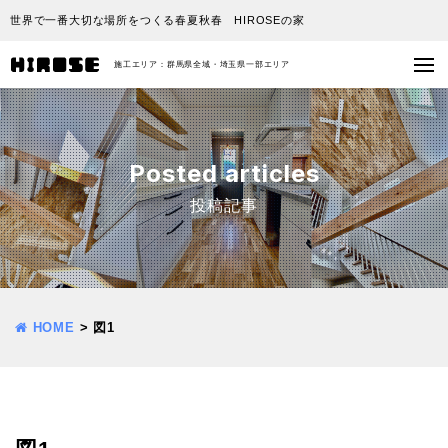
世界で一番大切な場所をつくる春夏秋春 HIROSEの家
施工エリア：群馬県全域・埼玉県一部エリア
Posted articles
投稿記事
HOME
>
図1