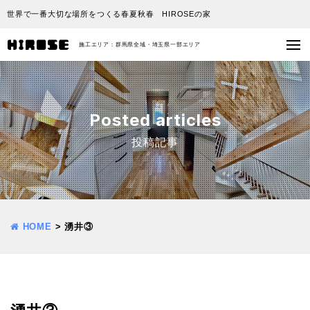
世界で一番大切な場所をつくる春夏秋春 HIROSEの家
施工エリア：群馬県全域・埼玉県一部エリア
Posted articles
投稿記事
HOME
>
湧井③