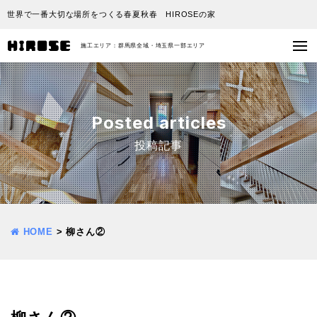
世界で一番大切な場所をつくる春夏秋春 HIROSEの家
施工エリア：群馬県全域・埼玉県一部エリア
Posted articles
投稿記事
HOME
>
柳さん②