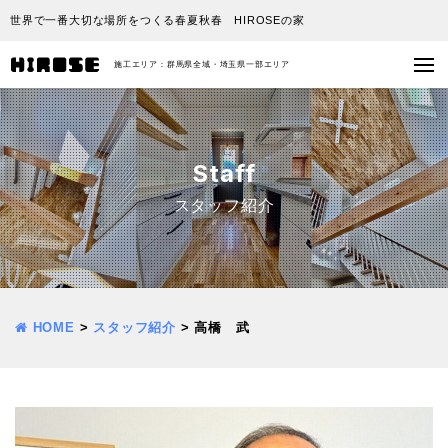
世界で一番大切な場所をつくる春夏秋春 HIROSEの家
施工エリア：群馬県全域・埼玉県一部エリア
Staff
スタッフ紹介
HOME
>
スタッフ紹介
>
高橋 武