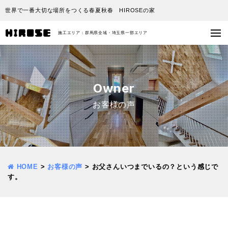
世界で一番大切な場所をつくる春夏秋春 HIROSEの家
施工エリア：群馬県全域・埼玉県一部エリア
Owner
お客様の声
HOME
>
お客様の声
>
お父さんいつまでいるの？という感じで
す。