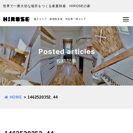
世界で一番大切な場所をつくる春夏秋春 HIROSEの家
施工エリア：群馬県全域・埼玉県一部エリア
Posted articles
投稿記事
HOME
>
1462520352_44