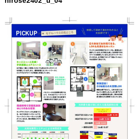
hirose2402_u_04