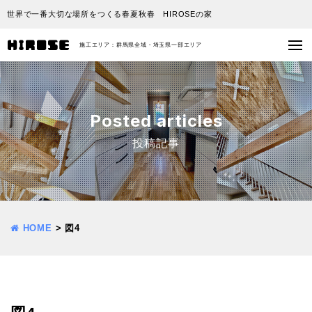
世界で一番大切な場所をつくる春夏秋春 HIROSEの家
施工エリア：群馬県全域・埼玉県一部エリア
Posted articles
投稿記事
HOME
>
図4