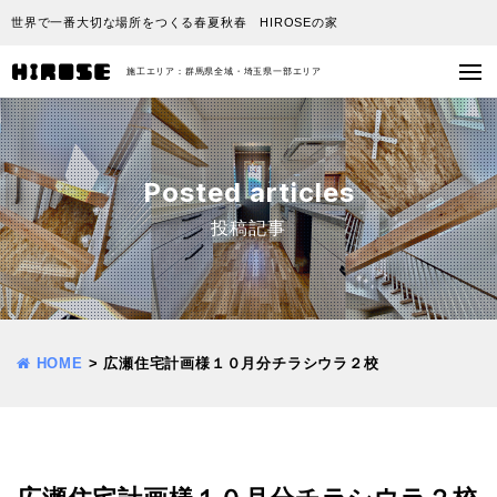
世界で一番大切な場所をつくる春夏秋春 HIROSEの家
施工エリア：群馬県全域・埼玉県一部エリア
Posted articles
投稿記事
HOME
>
広瀬住宅計画様１０月分チラシウラ２校